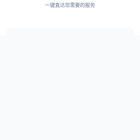
一键直达您需要的服务
📋
论文选题
📖
原创论文库