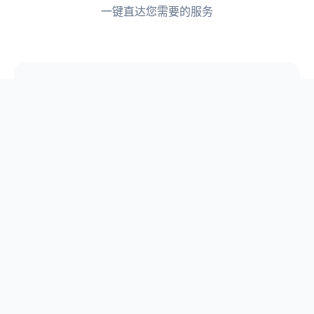
一键直达您需要的服务
📋
论文选题
📖
原创论文库