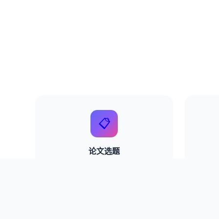
📋
论文选题