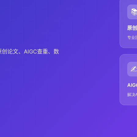

原创
专业
创论文、AIGC查重、数
✍
AI
解决