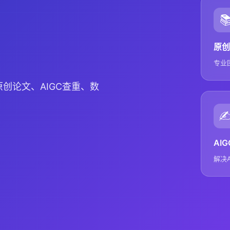

原创
专业
创论文、AIGC查重、数
✍
AI
解决