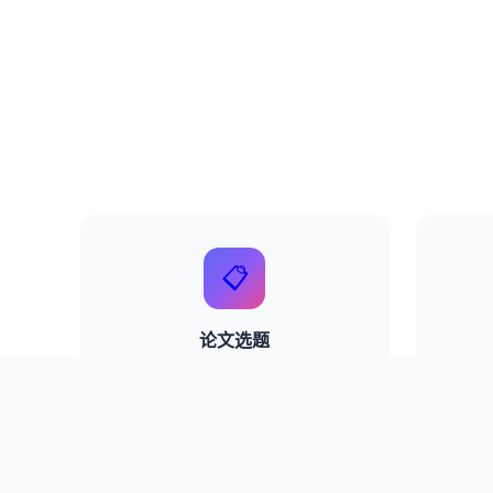
📋
论文选题