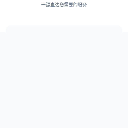
一键直达您需要的服务
📋
论文选题
📖
原创论文库