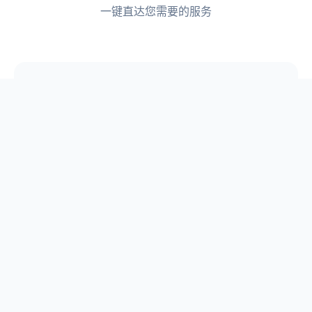
一键直达您需要的服务
📋
论文选题
📖
原创论文库