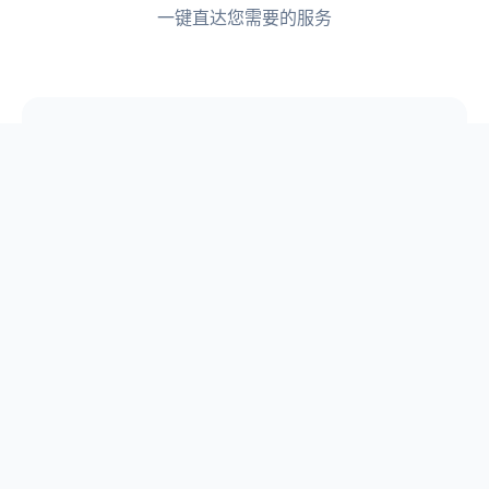
一键直达您需要的服务
📋
论文选题
📖
原创论文库