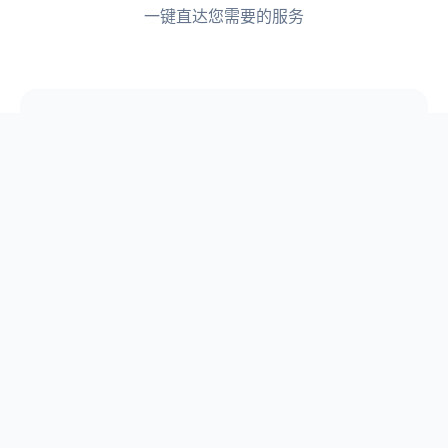
一键直达您需要的服务
📋
论文选题
📖
原创论文库