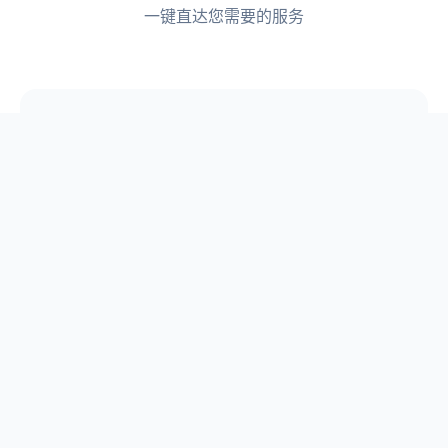
一键直达您需要的服务
📋
论文选题
📖
原创论文库