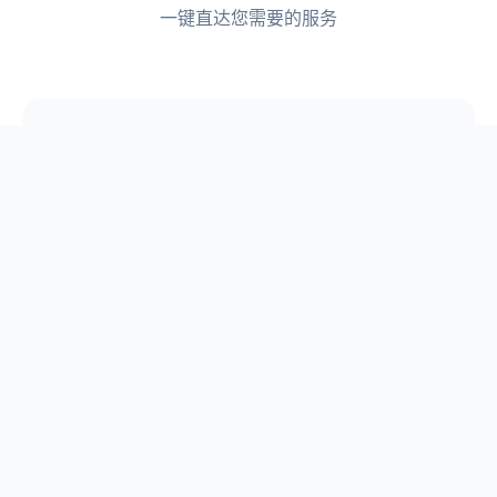
一键直达您需要的服务
📋
论文选题
📖
原创论文库