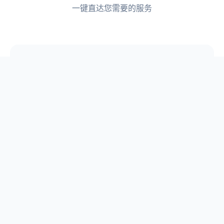
一键直达您需要的服务
📋
论文选题
📖
原创论文库