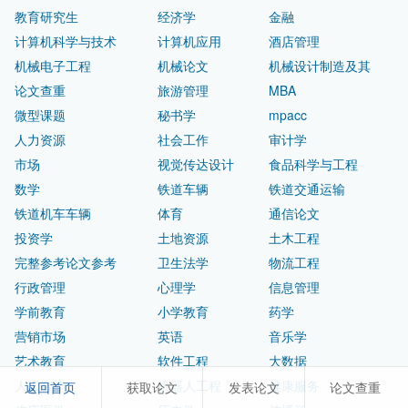
教育研究生
经济学
金融
计算机科学与技术
计算机应用
酒店管理
机械电子工程
机械论文
机械设计制造及其
论文查重
旅游管理
MBA
微型课题
秘书学
mpacc
人力资源
社会工作
审计学
市场
视觉传达设计
食品科学与工程
数学
铁道车辆
铁道交通运输
铁道机车车辆
体育
通信论文
投资学
土地资源
土木工程
完整参考论文参考
卫生法学
物流工程
行政管理
心理学
信息管理
学前教育
小学教育
药学
营销市场
英语
音乐学
艺术教育
软件工程
大数据
人工智能
机器人工程
健康服务
返回首页
获取论文
发表论文
论文查重