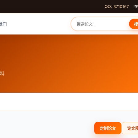
QQ: 3710167
在
我们
搜
资料
定制论文
论文