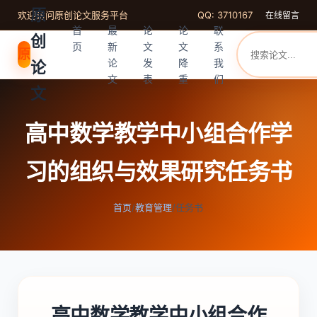
原
欢迎访问原创论文服务平台
QQ: 3710167
在线留言
首
最
论
论
联
创
页
新
文
文
系
原
论
发
降
我
论
文
表
重
们
文
高中数学教学中小组合作学
习的组织与效果研究任务书
首页
/
教育管理
/
任务书
高中数学教学中小组合作