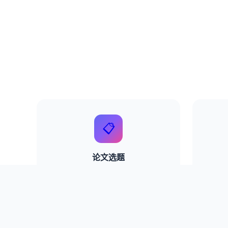
📋
论文选题