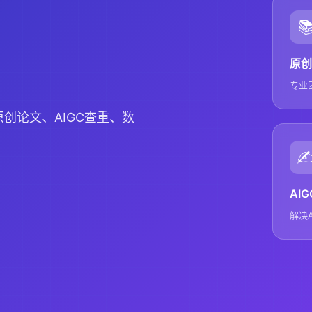

原创
专业
创论文、AIGC查重、数
✍
AI
解决