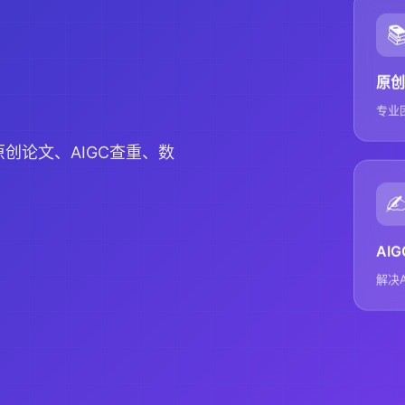

原创
专业
创论文、AIGC查重、数
✍
AI
解决