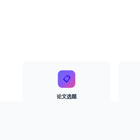
📋
论文选题