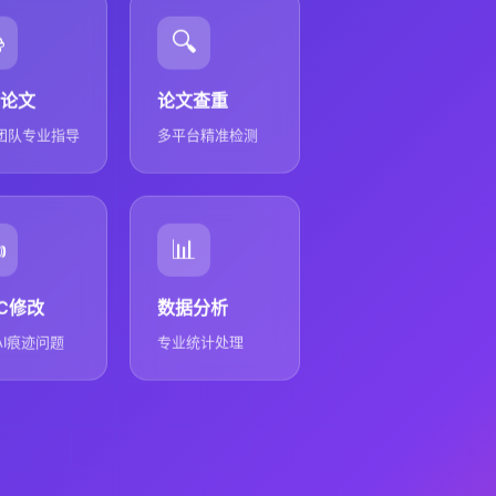

🔍
论文
论文查重
团队专业指导
多平台精准检测
️
📊
GC修改
数据分析
AI痕迹问题
专业统计处理