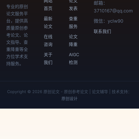
网站
论文
邮箱：
专业的原创
首页
发表
3710167@qq.com
论文服务平
最新
查重
台，提供高
微信：yclw90
论文
服务
质量原创参
联系我们
考论文、论
在线
论文
文指导、查
咨询
降重
重降重等全
关于
AIGC
方位学术支
我们
检测
持服务。
Copyright © 2026 原创论文 - 原创参考论文 | 论文辅导 | 技术支持：
原创设计