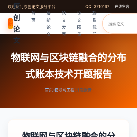
原
欢迎访问原创论文服务平台
QQ: 3710167
在线留言
首
最
论
论
联
创
页
新
文
文
系
原
论
发
降
我
论
文
表
重
们
文
物联网与区块链融合的分布
式账本技术开题报告
首页
/
物联网工程
/
开题报告
物联网与区块链融合的分