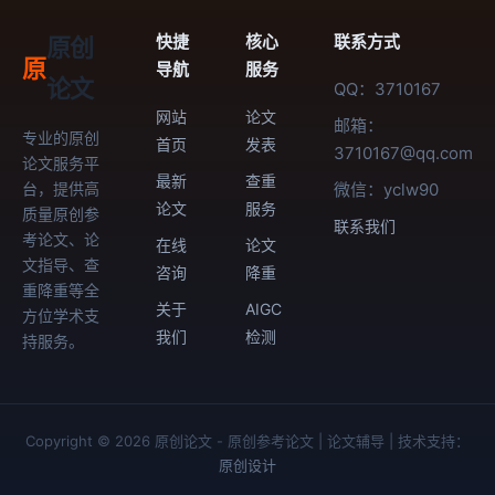
快捷
核心
联系方式
原创
原
导航
服务
论文
QQ：3710167
网站
论文
邮箱：
专业的原创
首页
发表
3710167@qq.com
论文服务平
最新
查重
台，提供高
微信：yclw90
论文
服务
质量原创参
联系我们
考论文、论
在线
论文
文指导、查
咨询
降重
重降重等全
关于
AIGC
方位学术支
我们
检测
持服务。
Copyright © 2026 原创论文 - 原创参考论文 | 论文辅导 | 技术支持：
原创设计