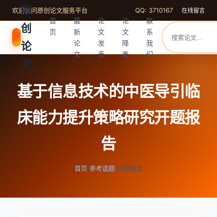
原
欢迎访问原创论文服务平台
QQ: 3710167
在线留言
首
最
论
论
联
创
页
新
文
文
系
原
论
发
降
我
论
文
表
重
们
文
基于信息技术的中医导引临
床能力提升策略研究开题报
告
首页
/
参考选题
/
开题报告