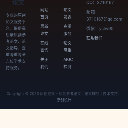
论文
QQ：3710167
网站
论文
邮箱：
专业的原创
首页
发表
3710167@qq.com
论文服务平
最新
查重
台，提供高
微信：yclw90
论文
服务
质量原创参
联系我们
考论文、论
在线
论文
文指导、查
咨询
降重
重降重等全
关于
AIGC
方位学术支
我们
检测
持服务。
Copyright © 2026 原创论文 - 原创参考论文 | 论文辅导 | 技术支持：
原创设计