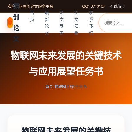
原
欢迎访问原创论文服务平台
QQ: 3710167
在线留言
首
最
论
论
联
创
页
新
文
文
系
原
论
发
降
我
论
文
表
重
们
文
物联网未来发展的关键技术
与应用展望任务书
首页
/
物联网工程
/
任务书
物联网未来发展的关键技