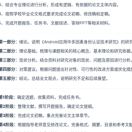
3、结合专业理论进行分析，形成有逻辑、有依据的论文主体内容。
4、按照学校毕业论文格式要求完成论文初稿、修改稿和定稿。
5、完成开题报告、任务书、文献综述、答辩PPT等相关材料。
第一部分：
绪论。说明《Android应用中多因素身份认证技术研究》的
第二部分：
理论基础。梳理与课题相关的核心概念、基本理论和研究依据
第三部分：
现状分析。结合资料对研究对象的现状、问题及原因进行分析
第四部分：
对策建议。根据问题提出针对性、可行性的改进方案或优化措
第五部分：
结论。总结全文观点，说明研究不足和后续展望。
第1阶段：
确定选题，收集资料，完成任务书。
第2阶段：
整理文献，撰写开题报告，确定论文提纲。
第3阶段：
完成论文初稿，重点完善论文主体章节。
第4阶段：
根据指导老师意见修改论文，完善格式、摘要、目录和参考文