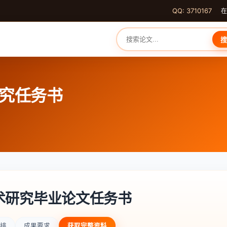
QQ: 3710167
在
搜
研究任务书
技术研究毕业论文任务书
排
成果要求
获取完整资料