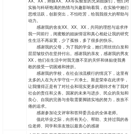
XX、XX，师妹XX、XX等实验室的兄弟姐妹们，他们对
实验与科研饱满的热情与兴趣影响着我，在实验中她们
思维活跃，创新突出，不怕吃苦，给我我很大的帮助与
动力。
感谢我的舍友XX、XX、XX，共同的理想与追求伴
我一同前行，闺蜜般的姐妹情谊和真心相处让我的研究
生生活不再寂寞，少了孤独，多了很多的快乐。
感谢我的父母，为了我的学业，她们用丝丝白发和
层层皱纹仍在坚持付出。感谢我的亲友，感谢我的男友
XX，他们在生活中对我无微不至的关怀和体贴使我勇
敢的接受一切困难和挫折。
感谢我的学校，在社会浊流横行的情况下，这里有
太多的人在为大学守住一片净土。斯是荣幸在此求学，
让我懂得正是有了对社会和现实更多的期待才有了我对
社会的责任和义务。国家的未来与进步、民众的良知和
良心、自我的完善与舍取需要脚踏实地的努力，孜孜不
倦的追求。
感谢参加论文评审和答辩委员会的全体老师。
值此毕业之际，向所有关心、帮助、支持过我的各
位老师、同学和亲友致以最衷心的感谢