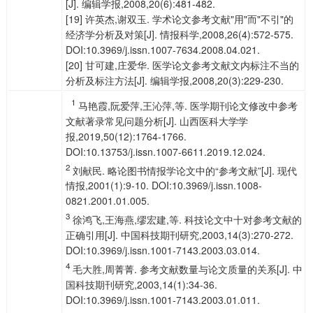
[J]. 编辑学报,2008,20(6):481-482.
[19] 许英杰,谢双玉. 学术论文参考文献"用"而"不引"的
经济学分析及对策[J]. 情报科学,2008,26(4):572-575.
DOI:10.3969/j.issn.1007-7634.2008.04.021.
[20] 甘可建,庄爱华. 医学论文参考文献文内标注不当的
分析及标注方法[J]. 编辑学报,2008,20(3):229-230.
1
马艳霞,阮爱萍,王沁萍,等. 医学期刊论文修改中参考
文献著录常见问题分析[J]. 山西医科大学学
报,2019,50(12):1764-1766.
DOI:10.13753/j.issn.1007-6611.2019.12.024.
2
刘献民. 略论图书情报学论文中的“参考文献”[J]. 现代
情报,2001(1):9-10. DOI:10.3969/j.issn.1008-
0821.2001.01.005.
3
徐鸿飞,王海燕,缪宏建,等. 科技论文中十对参考文献的
正确引用[J]. 中国科技期刊研究,2003,14(3):270-272.
DOI:10.3969/j.issn.1001-7143.2003.03.014.
4
毛大胜,周菁菁. 参考文献数量与论文质量的关系[J]. 中
国科技期刊研究,2003,14(1):34-36.
DOI:10.3969/j.issn.1001-7143.2003.01.011.