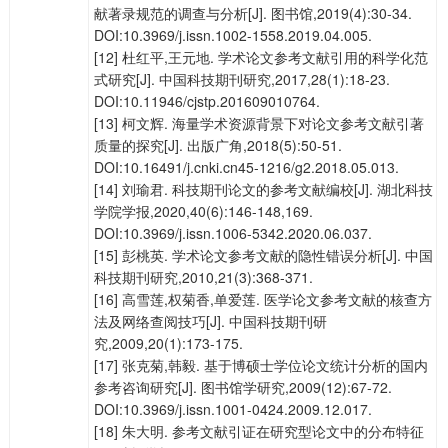
献著录规范的调查与分析[J]. 图书馆,2019(4):30-34.
DOI:10.3969/j.issn.1002-1558.2019.04.005.
[12] 杜红平,王元地. 学术论文参考文献引用的科学化范
式研究[J]. 中国科技期刊研究,2017,28(1):18-23.
DOI:10.11946/cjstp.201609010764.
[13] 柯文辉. 海量学术资源背景下对论文参考文献引著
质量的探究[J]. 出版广角,2018(5):50-51.
DOI:10.16491/j.cnki.cn45-1216/g2.2018.05.013.
[14] 刘瑜君. 科技期刊论文的参考文献编校[J]. 湖北科技
学院学报,2020,40(6):146-148,169.
DOI:10.3969/j.issn.1006-5342.2020.06.037.
[15] 彭桃英. 学术论文参考文献的隐性错误分析[J]. 中国
科技期刊研究,2010,21(3):368-371.
[16] 高雪莲,权菊香,单爱莲. 医学论文参考文献的核查方
法及网络查阅技巧[J]. 中国科技期刊研
究,2009,20(1):173-175.
[17] 张克菊,韩毅. 基于博硕士学位论文统计分析的国内
参考咨询研究[J]. 图书馆学研究,2009(12):67-72.
DOI:10.3969/j.issn.1001-0424.2009.12.017.
[18] 朱大明. 参考文献引证在研究型论文中的分布特征