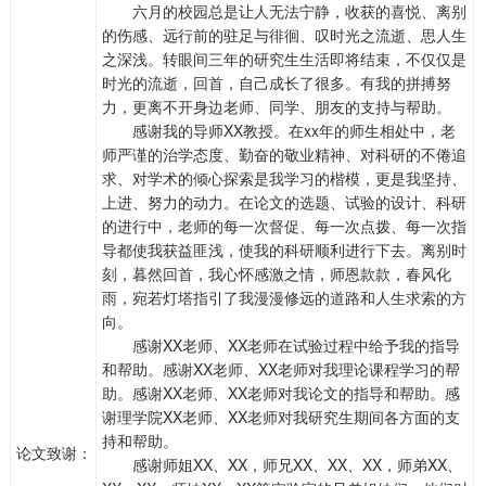
六月的校园总是让人无法宁静，收获的喜悦、离别
的伤感、远行前的驻足与徘徊、叹时光之流逝、思人生
之深浅。转眼间三年的研究生生活即将结束，不仅仅是
时光的流逝，回首，自己成长了很多。有我的拼搏努
力，更离不开身边老师、同学、朋友的支持与帮助。
感谢我的导师XX教授。在xx年的师生相处中，老
师严谨的治学态度、勤奋的敬业精神、对科研的不倦追
求、对学术的倾心探索是我学习的楷模，更是我坚持、
上进、努力的动力。在论文的选题、试验的设计、科研
的进行中，老师的每一次督促、每一次点拨、每一次指
导都使我获益匪浅，使我的科研顺利进行下去。离别时
刻，暮然回首，我心怀感激之情，师恩款款，春风化
雨，宛若灯塔指引了我漫漫修远的道路和人生求索的方
向。
感谢XX老师、XX老师在试验过程中给予我的指导
和帮助。感谢XX老师、XX老师对我理论课程学习的帮
助。感谢XX老师、XX老师对我论文的指导和帮助。感
谢理学院XX老师、XX老师对我研究生期间各方面的支
持和帮助。
论文致谢：
感谢师姐XX、XX，师兄XX、XX、XX，师弟XX、