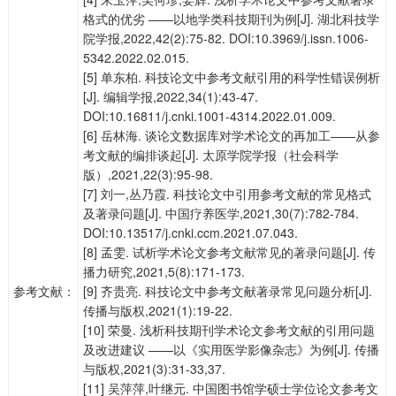
格式的优劣 ——以地学类科技期刊为例[J]. 湖北科技学
院学报,2022,42(2):75-82. DOI:10.3969/j.issn.1006-
5342.2022.02.015.
[5] 单东柏. 科技论文中参考文献引用的科学性错误例析
[J]. 编辑学报,2022,34(1):43-47.
DOI:10.16811/j.cnki.1001-4314.2022.01.009.
[6] 岳林海. 谈论文数据库对学术论文的再加工——从参
考文献的编排谈起[J]. 太原学院学报（社会科学
版）,2021,22(3):95-98.
[7] 刘一,丛乃霞. 科技论文中引用参考文献的常见格式
及著录问题[J]. 中国疗养医学,2021,30(7):782-784.
DOI:10.13517/j.cnki.ccm.2021.07.043.
[8] 孟雯. 试析学术论文参考文献常见的著录问题[J]. 传
播力研究,2021,5(8):171-173.
参考文献：
[9] 齐贵亮. 科技论文中参考文献著录常见问题分析[J].
传播与版权,2021(1):19-22.
[10] 荣曼. 浅析科技期刊学术论文参考文献的引用问题
及改进建议 ——以《实用医学影像杂志》为例[J]. 传播
与版权,2021(3):31-33,37.
[11] 吴萍萍,叶继元. 中国图书馆学硕士学位论文参考文