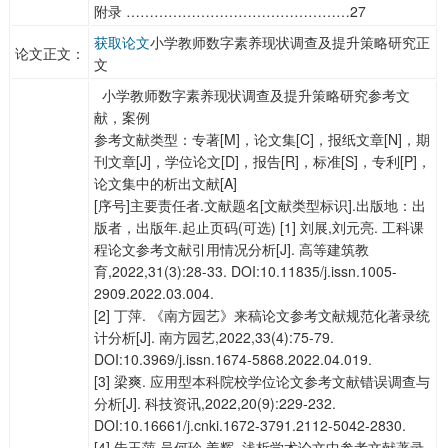
附录 …………………………………………27
获取论文
小学教师数字素养现状调查及提升策略研究正
论文正文：
文
小学教师数字素养现状调查及提升策略研究参考文
献，案例
参考文献类型：专著[M]，论文集[C]，报纸文章[N]，期
刊文章[J]，学位论文[D]，报告[R]，标准[S]，专利[P]，
论文集中的析出文献[A]
[序号]主要责任者.文献题名[文献类型标识].出版地：出
版者，出版年.起止页码(可选) [1] 刘展,刘元亮. 工科课
程论文参考文献引用情况分析[J]. 高等建筑教
育,2022,31(3):28-33. DOI:10.11835/j.issn.1005-
2909.2022.03.004.
[2] 丁萍. 《南方园艺》来稿论文参考文献规范化著录统
计分析[J]. 南方园艺,2022,33(4):75-79.
DOI:10.3969/j.issn.1674-5868.2022.04.019.
[3] 梁爽. 应用型本科院校学位论文参考文献错误调查与
分析[J]. 科技资讯,2022,20(9):229-232.
DOI:10.16661/j.cnki.1672-3791.2112-5042-2830.
[4] 朱玉萍,吴何珍,姜辉. 浅析学术论文中参考文献著录