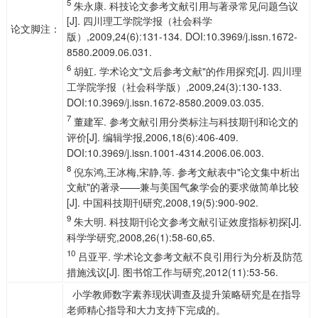
5
朱永康. 科技论文参考文献引用与著录常见问题刍议
[J]. 四川理工学院学报（社会科学
论文脚注：
版）,2009,24(6):131-134. DOI:10.3969/j.issn.1672-
8580.2009.06.031.
6
胡虹. 学术论文"文后参考文献"的作用探究[J]. 四川理
工学院学报（社会科学版）,2009,24(3):130-133.
DOI:10.3969/j.issn.1672-8580.2009.03.035.
7
董建军. 参考文献引用分类标注与科技期刊和论文的
评价[J]. 编辑学报,2006,18(6):406-409.
DOI:10.3969/j.issn.1001-4314.2006.06.003.
8
倪东鸿,王冰梅,宋静,等. 参考文献表中"论文集中析出
文献"的著录——兼与美国气象学会的要求做简单比较
[J]. 中国科技期刊研究,2008,19(5):900-902.
9
朱大明. 科技期刊论文参考文献引证效度指标初探[J].
科学学研究,2008,26(1):58-60,65.
10
吕亚平. 学术论文参考文献不良引用行为分析及防范
措施浅议[J]. 图书馆工作与研究,2012(11):53-56.
小学教师数字素养现状调查及提升策略研究是在指导
老师精心指导和大力支持下完成的。