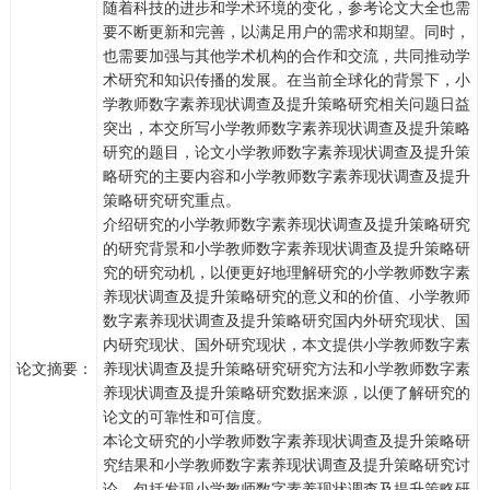
随着科技的进步和学术环境的变化，参考论文大全也需
要不断更新和完善，以满足用户的需求和期望。同时，
也需要加强与其他学术机构的合作和交流，共同推动学
术研究和知识传播的发展。在当前全球化的背景下，小
学教师数字素养现状调查及提升策略研究相关问题日益
突出，本交所写小学教师数字素养现状调查及提升策略
研究的题目，论文小学教师数字素养现状调查及提升策
略研究的主要内容和小学教师数字素养现状调查及提升
策略研究研究重点。
介绍研究的小学教师数字素养现状调查及提升策略研究
的研究背景和小学教师数字素养现状调查及提升策略研
究的研究动机，以便更好地理解研究的小学教师数字素
养现状调查及提升策略研究的意义和的价值、小学教师
数字素养现状调查及提升策略研究国内外研究现状、国
内研究现状、国外研究现状，本文提供小学教师数字素
论文摘要：
养现状调查及提升策略研究研究方法和小学教师数字素
养现状调查及提升策略研究数据来源，以便了解研究的
论文的可靠性和可信度。
本论文研究的小学教师数字素养现状调查及提升策略研
究结果和小学教师数字素养现状调查及提升策略研究讨
论，包括发现小学教师数字素养现状调查及提升策略研