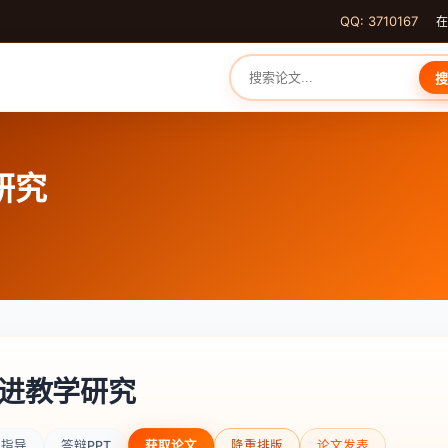
QQ: 3710167
在
搜
研究
进教学研究
辩指导
答辩PPT
获取论文
降重排版
论文发表