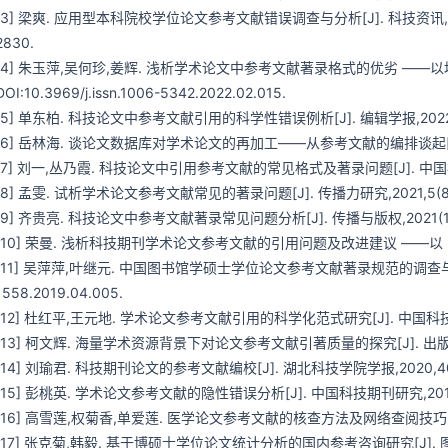
[3] 梁爽. 应用型本科院校学位论文参考文献错误调查与分析[J]. 科技资讯,2022,20(9):
2830.
[4] 朱玉萍,吴何珍,姜辉. 浅析学术论文中参考文献著录格式的优劣 ——以地学类科
DOI:10.3969/j.issn.1006-5342.2022.02.015.
[5] 单东柏. 科技论文中参考文献引用的科学性错误例析[J]. 编辑学报,2022,34(1):43-
[6] 岳林海. 谈论文数据库对学术论文的再加工——从参考文献的编排谈起[J]. 
[7] 刘一,丛乃霞. 科技论文中引用参考文献的常见格式及著录问题[J]. 中国疗养医学,2021,
[8] 孟雯. 试析学术论文参考文献常见的著录问题[J]. 传播力研究,2021,5(8):1
[9] 齐贵亮. 科技论文中参考文献著录常见问题分析[J]. 传播与版权,2021(1):
[10] 荣曼. 浅析科技期刊学术论文参考文献的引用问题及改进建议 ——以《实用医
[11] 吴萍萍,叶继元. 中国图书馆学硕士学位论文参考文献著录规范的调查与分析[J]. 图书馆
1558.2019.04.005.
[12] 杜红平,王元地. 学术论文参考文献引用的科学化范式研究[J]. 中国科技期刊研究,201
[13] 柯文辉. 海量学术资源背景下对论文参考文献引著质量的探究[J]. 出版广角,2018(5):
[14] 刘瑜君. 科技期刊论文的参考文献编校[J]. 湖北科技学院学报,2020,40(6):146-1
[15] 彭桃英. 学术论文参考文献的隐性错误分析[J]. 中国科技期刊研究,2010,21
[16] 高雪莲,权菊香,单爱莲. 医学论文参考文献的核查方法及网络查阅技巧[J]. 中
[17] 张克菊,韩毅. 基于博硕士学位论文统计分析的国内参考咨询研究[J]. 图书馆学研究,2