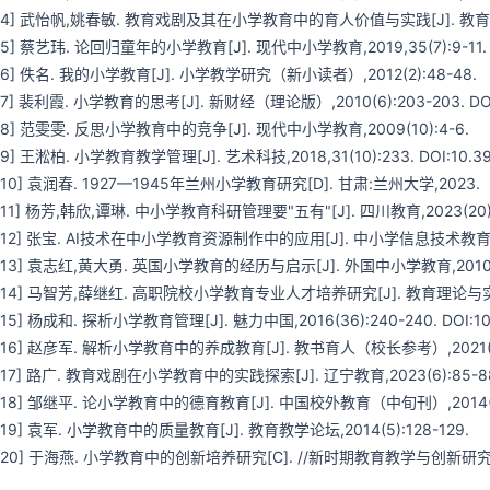
[4] 武怡帆,姚春敏. 教育戏剧及其在小学教育中的育人价值与实践[J]. 教育理论与
[5] 蔡艺玮. 论回归童年的小学教育[J]. 现代中小学教育,2019,35(7):9-11. DOI:10
[6] 佚名. 我的小学教育[J]. 小学教学研究（新小读者）,2012(2):48-48.
[7] 裴利霞. 小学教育的思考[J]. 新财经（理论版）,2010(6):203-203. DOI:10.3
[8] 范雯雯. 反思小学教育中的竞争[J]. 现代中小学教育,2009(10):4-6.
[9] 王淞柏. 小学教育教学管理[J]. 艺术科技,2018,31(10):233. DOI:10.3969/
[10] 袁润春. 1927—1945年兰州小学教育研究[D]. 甘肃:兰州大学,2023.
[11] 杨芳,韩欣,谭琳. 中小学教育科研管理要"五有"[J]. 四川教育,2023(20):
[12] 张宝. AI技术在中小学教育资源制作中的应用[J]. 中小学信息技术教育,2023(5):8
[13] 袁志红,黄大勇. 英国小学教育的经历与启示[J]. 外国中小学教育,2010(11):63-65
[14] 马智芳,薛继红. 高职院校小学教育专业人才培养研究[J]. 教育理论与实践,20
[15] 杨成和. 探析小学教育管理[J]. 魅力中国,2016(36):240-240. DOI:10.396
[16] 赵彦军. 解析小学教育中的养成教育[J]. 教书育人（校长参考）,2021(5):
[17] 路广. 教育戏剧在小学教育中的实践探索[J]. 辽宁教育,2023(6):85-88. DOI:
[18] 邹继平. 论小学教育中的德育教育[J]. 中国校外教育（中旬刊）,2014(z1):896-89
[19] 袁军. 小学教育中的质量教育[J]. 教育教学论坛,2014(5):128-129.
[20] 于海燕. 小学教育中的创新培养研究[C]. //新时期教育教学与创新研究论坛