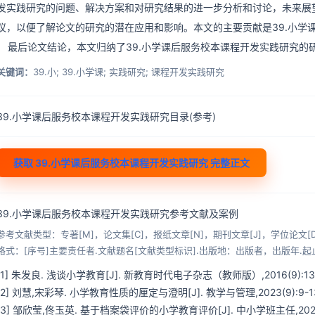
发实践研究的问题、解决方案和对研究结果的进一步分析和讨论，未来展望
议，以便了解论文的研究的潜在应用和影响。本文的主要贡献是39.小学
最后论文结论，本文归纳了39.小学课后服务校本课程开发实践研究的
关键词：
39.小; 39.小学课; 实践研究; 课程开发实践研究
39.小学课后服务校本课程开发实践研究目录(参考)
获取 39.小学课后服务校本课程开发实践研究 完整正文
39.小学课后服务校本课程开发实践研究参考文献及案例
参考文献类型：专著[M]，论文集[C]，报纸文章[N]，期刊文章[J]，学位论文[D
格式：[序号]主要责任者.文献题名[文献类型标识].出版地：出版者，出版年.起
[1] 朱发良. 浅谈小学教育[J]. 新教育时代电子杂志（教师版）,2016(9):13
[2] 刘慧,宋彩琴. 小学教育性质的厘定与澄明[J]. 教学与管理,2023(9):9-1
[3] 邹欣莹,佟玉英. 基于档案袋评价的小学教育评价[J]. 中小学班主任,2023(4):41-43