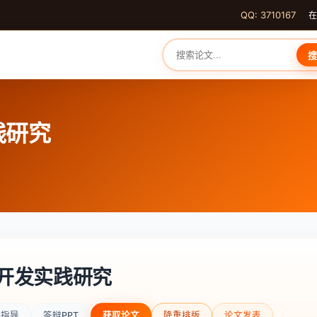
QQ: 3710167
在
搜
践研究
程开发实践研究
辩指导
答辩PPT
获取论文
降重排版
论文发表