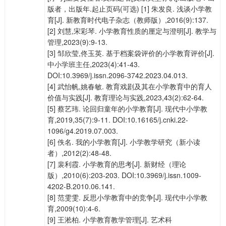
版者，出版年.起止页码(可选) [1] 朱发良. 浅谈小学教
育[J]. 新教育时代电子杂志（教师版）,2016(9):137.
[2] 刘慧,宋彩琴. 小学教育性质的厘定与澄明[J]. 教学与
管理,2023(9):9-13.
[3] 邹欣莹,佟玉英. 基于档案袋评价的小学教育评价[J].
中小学班主任,2023(4):41-43.
DOI:10.3969/j.issn.2096-3742.2023.04.013.
[4] 武怡帆,姚春敏. 教育戏剧及其在小学教育中的育人
价值与实践[J]. 教育理论与实践,2023,43(2):62-64.
[5] 蔡艺玮. 论回归童年的小学教育[J]. 现代中小学教
育,2019,35(7):9-11. DOI:10.16165/j.cnki.22-
1096/g4.2019.07.003.
[6] 佚名. 我的小学教育[J]. 小学教学研究（新小读
者）,2012(2):48-48.
[7] 裴利霞. 小学教育的思考[J]. 新财经（理论
版）,2010(6):203-203. DOI:10.3969/j.issn.1009-
4202-B.2010.06.141.
[8] 范雯雯. 反思小学教育中的竞争[J]. 现代中小学教
育,2009(10):4-6.
[9] 王淞柏. 小学教育教学管理[J]. 艺术科