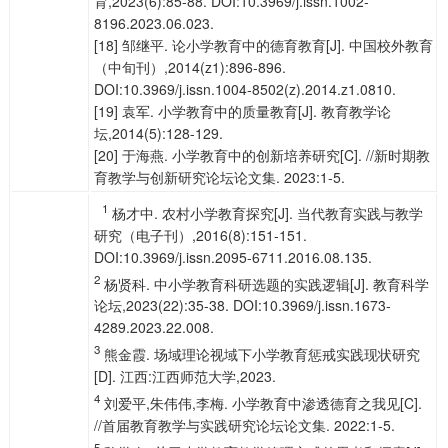
育,2023(6):85-88. DOI:10.3969/j.issn.1002-
8196.2023.06.023.
[18] 邹继平. 论小学教育中的德育教育[J]. 中国校外教育
（中旬刊）,2014(z1):896-896.
DOI:10.3969/j.issn.1004-8502(z).2014.z1.0810.
[19] 袁军. 小学教育中的质量教育[J]. 教育教学论
坛,2014(5):128-129.
[20] 于海燕. 小学教育中的创新培养研究[C]. //新时期教
育教学与创新研究论坛论文集. 2023:1-5.
1
杨才中. 农村小学教育探究[J]. 当代教育实践与教学
研究（电子刊）,2016(8):151-151.
DOI:10.3969/j.issn.2095-6711.2016.08.135.
2
杨贤科. 中小学教育科研选题的实践逻辑[J]. 教育科学
论坛,2023(22):35-38. DOI:10.3969/j.issn.1673-
4289.2023.22.008.
3
熊金霞. 场域理论视域下小学教育惩戒实践现状研究
[D]. 江西:江西师范大学,2023.
4
刘爱平,朱伟伟,李梅. 小学教育中渗透德育之我见[C].
//首届教育教学与实践研究论坛论文集. 2022:1-5.
5