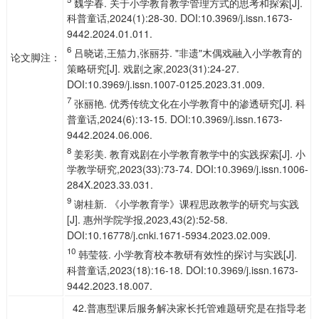
魏学春. 关于小学教育教学管理方式的思考和探索[J].
科普童话,2024(1):28-30. DOI:10.3969/j.issn.1673-
9442.2024.01.011.
6
吕晓诺,王笳力,张丽芬. "非遗"木偶戏融入小学教育的
论文脚注：
策略研究[J]. 戏剧之家,2023(31):24-27.
DOI:10.3969/j.issn.1007-0125.2023.31.009.
7
张丽艳. 优秀传统文化在小学教育中的渗透研究[J]. 科
普童话,2024(6):13-15. DOI:10.3969/j.issn.1673-
9442.2024.06.006.
8
姜彩美. 教育戏剧在小学教育教学中的实践探索[J]. 小
学教学研究,2023(33):73-74. DOI:10.3969/j.issn.1006-
284X.2023.33.031.
9
谢桂新. 《小学教育学》课程思政教学的研究与实践
[J]. 惠州学院学报,2023,43(2):52-58.
DOI:10.16778/j.cnki.1671-5934.2023.02.009.
10
韩莹筱. 小学教育校本教研有效性的探讨与实践[J].
科普童话,2023(18):16-18. DOI:10.3969/j.issn.1673-
9442.2023.18.007.
42.普惠型课后服务解决家长托管难题研究是在指导老