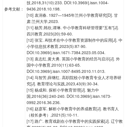
技,2018,31(10):233. DOI:10.3969/j.issn.1004-
参考文献：
9436.2018.10.198.
[10] 袁润春. 1927—1945年兰州小学教育研究[D]. 甘
肃:兰州大学,2023.
[11] 杨芳,韩欣,谭琳. 中小学教育科研管理要"五有"[J].
四川教育,2023(20):59-60.
[12] 张宝. AI技术在中小学教育资源制作中的应用[J]. 中
小学信息技术教育,2023(5):87-90.
DOI:10.3969/j.issn.1671-7384.2023.05.034.
[13] 袁志红,黄大勇. 英国小学教育的经历与启示[J]. 外
国中小学教育,2010(11):63-65.
DOI:10.3969/j.issn.1007-8495.2010.11.013.
[14] 马智芳,薛继红. 高职院校小学教育专业人才培养研
究[J]. 教育理论与实践,2023,43(9):30-34.
[15] 杨成和. 探析小学教育管理[J]. 魅力中
国,2016(36):240-240. DOI:10.3969/j.issn.1673-
0992.2016.36.236.
[16] 赵彦军. 解析小学教育中的养成教育[J]. 教书育人
（校长参考）,2021(5):10-11.
[17] 路广. 教育戏剧在小学教育中的实践探索[J]. 辽宁教