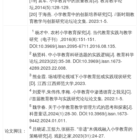
[19] 袁军. 小学教育中的质量教育[J]. 教育教学论
坛,2014(5):128-129.
[20] 于海燕. 小学教育中的创新培养研究[C]. //新时期教
育教学与创新研究论坛论文集. 2023:1-5.
1
杨才中. 农村小学教育探究[J]. 当代教育实践与教学
研究（电子刊）,2016(8):151-151.
DOI:10.3969/j.issn.2095-6711.2016.08.135.
2
杨贤科. 中小学教育科研选题的实践逻辑[J]. 教育科学
论坛,2023(22):35-38. DOI:10.3969/j.issn.1673-
4289.2023.22.008.
3
熊金霞. 场域理论视域下小学教育惩戒实践现状研究
[D]. 江西:江西师范大学,2023.
4
刘爱平,朱伟伟,李梅. 小学教育中渗透德育之我见[C].
//首届教育教学与实践研究论坛论文集. 2022:1-5.
5
魏学春. 关于小学教育教学管理方式的思考和探索[J].
科普童话,2024(1):28-30. DOI:10.3969/j.issn.1673-
9442.2024.01.011.
6
吕晓诺,王笳力,张丽芬. "非遗"木偶戏融入小学教育的
论文脚注：
策略研究[J]. 戏剧之家,2023(31):24-27.