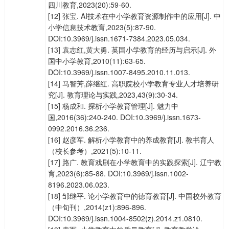
四川教育,2023(20):59-60.
[12] 张宝. AI技术在中小学教育资源制作中的应用[J]. 中
小学信息技术教育,2023(5):87-90.
DOI:10.3969/j.issn.1671-7384.2023.05.034.
[13] 袁志红,黄大勇. 英国小学教育的经历与启示[J]. 外
国中小学教育,2010(11):63-65.
DOI:10.3969/j.issn.1007-8495.2010.11.013.
[14] 马智芳,薛继红. 高职院校小学教育专业人才培养研
究[J]. 教育理论与实践,2023,43(9):30-34.
[15] 杨成和. 探析小学教育管理[J]. 魅力中
国,2016(36):240-240. DOI:10.3969/j.issn.1673-
0992.2016.36.236.
[16] 赵彦军. 解析小学教育中的养成教育[J]. 教书育人
（校长参考）,2021(5):10-11.
[17] 路广. 教育戏剧在小学教育中的实践探索[J]. 辽宁教
育,2023(6):85-88. DOI:10.3969/j.issn.1002-
8196.2023.06.023.
[18] 邹继平. 论小学教育中的德育教育[J]. 中国校外教育
（中旬刊）,2014(z1):896-896.
DOI:10.3969/j.issn.1004-8502(z).2014.z1.0810.