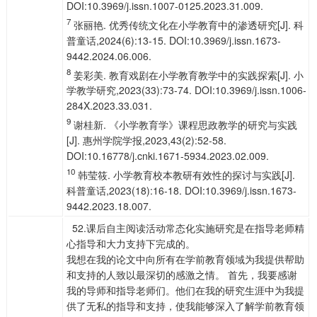
DOI:10.3969/j.issn.1007-0125.2023.31.009.
7
张丽艳. 优秀传统文化在小学教育中的渗透研究[J]. 科
普童话,2024(6):13-15. DOI:10.3969/j.issn.1673-
9442.2024.06.006.
8
姜彩美. 教育戏剧在小学教育教学中的实践探索[J]. 小
学教学研究,2023(33):73-74. DOI:10.3969/j.issn.1006-
284X.2023.33.031.
9
谢桂新. 《小学教育学》课程思政教学的研究与实践
[J]. 惠州学院学报,2023,43(2):52-58.
DOI:10.16778/j.cnki.1671-5934.2023.02.009.
10
韩莹筱. 小学教育校本教研有效性的探讨与实践[J].
科普童话,2023(18):16-18. DOI:10.3969/j.issn.1673-
9442.2023.18.007.
52.课后自主阅读活动常态化实施研究是在指导老师精
心指导和大力支持下完成的。
我想在我的论文中向所有在学前教育领域为我提供帮助
和支持的人致以最深切的感激之情。 首先，我要感谢
我的导师和指导老师们。他们在我的研究生涯中为我提
供了无私的指导和支持，使我能够深入了解学前教育领