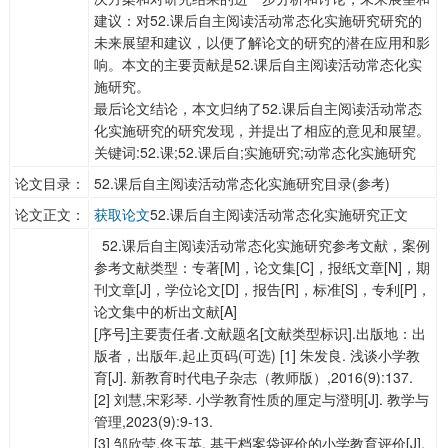
建议：对52.课后自主阅读活动常态化实施研究研究的
未来展望和建议，以便了解论文的研究的潜在应用和影
响。本文的主要贡献是52.课后自主阅读活动常态化实
施研究。
最后论文结论，本文归纳了52.课后自主阅读活动常态
化实施研究的研究发现，并提出了相应的意见和展望。
关键词:52.课;52.课后自;实施研究;动常态化实施研究
论文目录：
52.课后自主阅读活动常态化实施研究目录(参考)
论文正文：
获取论文
52.课后自主阅读活动常态化实施研究正文
52.课后自主阅读活动常态化实施研究参考文献，案例
参考文献类型：专著[M]，论文集[C]，报纸文章[N]，期
刊文章[J]，学位论文[D]，报告[R]，标准[S]，专利[P]，
论文集中的析出文献[A]
[序号]主要责任者.文献题名[文献类型标识].出版地：出
版者，出版年.起止页码(可选) [1] 朱发良. 浅谈小学教
育[J]. 新教育时代电子杂志（教师版）,2016(9):137.
[2] 刘慧,宋彩琴. 小学教育性质的厘定与澄明[J]. 教学与
管理,2023(9):9-13.
[3] 邹欣莹,佟玉英. 基于档案袋评价的小学教育评价[J].