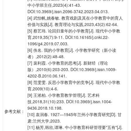
中小学班主任,2023(4):41-43.
DOI:10.3969/j.issn.2096-3742.2023.04.013.
[4] 武怡帆,姚春敏. 教育戏剧及其在小学教育中的育人
价值与实践[J]. 教育理论与实践,2023,43(2):62-64.
[5] 蔡艺玮. 论回归童年的小学教育[J]. 现代中小学教
育,2019,35(7):9-11. DOI:10.16165/j.cnki.22-
1096/g4.2019.07.003.
[6] 佚名. 我的小学教育[J]. 小学教学研究（新小读
者）,2012(2):48-48.
[7] 裴利霞. 小学教育的思考[J]. 新财经（理论
版）,2010(6):203-203. DOI:10.3969/j.issn.1009-
4202-B.2010.06.141.
[8] 范雯雯. 反思小学教育中的竞争[J]. 现代中小学教
育,2009(10):4-6.
[9] 王淞柏. 小学教育教学管理[J]. 艺术科
技,2018,31(10):233. DOI:10.3969/j.issn.1004-
9436.2018.10.198.
参考文献：
[10] 袁润春. 1927—1945年兰州小学教育研究[D]. 甘
肃:兰州大学,2023.
[11] 杨芳,韩欣,谭琳. 中小学教育科研管理要"五有"[J].