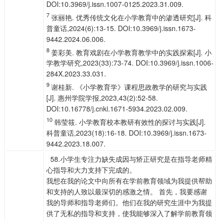
DOI:10.3969/j.issn.1007-0125.2023.31.009.
7
张丽艳. 优秀传统文化在小学教育中的渗透研究[J]. 科
普童话,2024(6):13-15. DOI:10.3969/j.issn.1673-
9442.2024.06.006.
8
姜彩美. 教育戏剧在小学教育教学中的实践探索[J]. 小
学教学研究,2023(33):73-74. DOI:10.3969/j.issn.1006-
284X.2023.33.031.
9
谢桂新. 《小学教育学》课程思政教学的研究与实践
[J]. 惠州学院学报,2023,43(2):52-58.
DOI:10.16778/j.cnki.1671-5934.2023.02.009.
10
韩莹筱. 小学教育校本教研有效性的探讨与实践[J].
科普童话,2023(18):16-18. DOI:10.3969/j.issn.1673-
9442.2023.18.007.
58.小学生专注力缺失成因与矫正研究是在指导老师精
心指导和大力支持下完成的。
我想在我的论文中向所有在学前教育领域为我提供帮助
和支持的人致以最深切的感激之情。 首先，我要感谢
我的导师和指导老师们。他们在我的研究生涯中为我提
供了无私的指导和支持，使我能够深入了解学前教育领