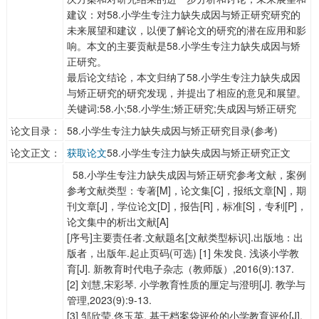
建议：对58.小学生专注力缺失成因与矫正研究研究的
未来展望和建议，以便了解论文的研究的潜在应用和影
响。本文的主要贡献是58.小学生专注力缺失成因与矫
正研究。
最后论文结论，本文归纳了58.小学生专注力缺失成因
与矫正研究的研究发现，并提出了相应的意见和展望。
关键词:58.小;58.小学生;矫正研究;失成因与矫正研究
论文目录：
58.小学生专注力缺失成因与矫正研究目录(参考)
论文正文：
获取论文
58.小学生专注力缺失成因与矫正研究正文
58.小学生专注力缺失成因与矫正研究参考文献，案例
参考文献类型：专著[M]，论文集[C]，报纸文章[N]，期
刊文章[J]，学位论文[D]，报告[R]，标准[S]，专利[P]，
论文集中的析出文献[A]
[序号]主要责任者.文献题名[文献类型标识].出版地：出
版者，出版年.起止页码(可选) [1] 朱发良. 浅谈小学教
育[J]. 新教育时代电子杂志（教师版）,2016(9):137.
[2] 刘慧,宋彩琴. 小学教育性质的厘定与澄明[J]. 教学与
管理,2023(9):9-13.
[3] 邹欣莹,佟玉英. 基于档案袋评价的小学教育评价[J].