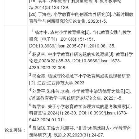
[19] 袁军. 小学教育中的质量教育[J]. 教育教学论
坛,2014(5):128-129.
[20] 于海燕. 小学教育中的创新培养研究[C]. //新时期教
育教学与创新研究论坛论文集. 2023:1-5.
1
杨才中. 农村小学教育探究[J]. 当代教育实践与教学
研究（电子刊）,2016(8):151-151.
DOI:10.3969/j.issn.2095-6711.2016.08.135.
2
杨贤科. 中小学教育科研选题的实践逻辑[J]. 教育科学
论坛,2023(22):35-38. DOI:10.3969/j.issn.1673-
4289.2023.22.008.
3
熊金霞. 场域理论视域下小学教育惩戒实践现状研究
[D]. 江西:江西师范大学,2023.
4
刘爱平,朱伟伟,李梅. 小学教育中渗透德育之我见[C].
//首届教育教学与实践研究论坛论文集. 2022:1-5.
5
魏学春. 关于小学教育教学管理方式的思考和探索[J].
科普童话,2024(1):28-30. DOI:10.3969/j.issn.1673-
9442.2024.01.011.
6
吕晓诺,王笳力,张丽芬. "非遗"木偶戏融入小学教育的
论文脚注：
策略研究[J]. 戏剧之家,2023(31):24-27.