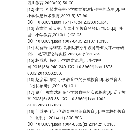
四川教育,2023(20):59-60.
[12] 张宝. AI技术在中小学教育资源制作中的应用[J]. 中
小学信息技术教育,2023(5):87-90.
DOI:10.3969/j.issn.1671-7384.2023.05.034.
[13] 袁志红,黄大勇. 英国小学教育的经历与启示[J]. 外
国中小学教育,2010(11):63-65.
DOI:10.3969/j.issn.1007-8495.2010.11.013.
[14] 马智芳,薛继红. 高职院校小学教育专业人才培养研
究[J]. 教育理论与实践,2023,43(9):30-34.
[15] 杨成和. 探析小学教育管理[J]. 魅力中
国,2016(36):240-240. DOI:10.3969/j.issn.1673-
0992.2016.36.236.
[16] 赵彦军. 解析小学教育中的养成教育[J]. 教书育人
（校长参考）,2021(5):10-11.
[17] 路广. 教育戏剧在小学教育中的实践探索[J]. 辽宁教
育,2023(6):85-88. DOI:10.3969/j.issn.1002-
8196.2023.06.023.
[18] 邹继平. 论小学教育中的德育教育[J]. 中国校外教育
（中旬刊）,2014(z1):896-896.
DOI:10.3969/j.issn.1004-8502(z).2014.z1.0810.