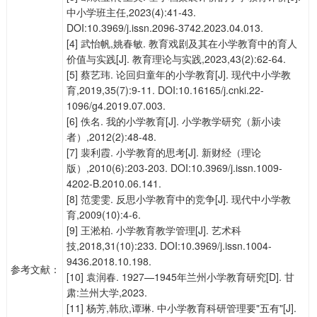
中小学班主任,2023(4):41-43.
DOI:10.3969/j.issn.2096-3742.2023.04.013.
[4] 武怡帆,姚春敏. 教育戏剧及其在小学教育中的育人
价值与实践[J]. 教育理论与实践,2023,43(2):62-64.
[5] 蔡艺玮. 论回归童年的小学教育[J]. 现代中小学教
育,2019,35(7):9-11. DOI:10.16165/j.cnki.22-
1096/g4.2019.07.003.
[6] 佚名. 我的小学教育[J]. 小学教学研究（新小读
者）,2012(2):48-48.
[7] 裴利霞. 小学教育的思考[J]. 新财经（理论
版）,2010(6):203-203. DOI:10.3969/j.issn.1009-
4202-B.2010.06.141.
[8] 范雯雯. 反思小学教育中的竞争[J]. 现代中小学教
育,2009(10):4-6.
[9] 王淞柏. 小学教育教学管理[J]. 艺术科
技,2018,31(10):233. DOI:10.3969/j.issn.1004-
9436.2018.10.198.
参考文献：
[10] 袁润春. 1927—1945年兰州小学教育研究[D]. 甘
肃:兰州大学,2023.
[11] 杨芳,韩欣,谭琳. 中小学教育科研管理要"五有"[J].