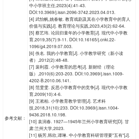
中小学班主任,2023(4):41-43.
DOI:10.3969/j.issn.2096-3742.2023.04.013.
[4] 武怡帆,姚春敏. 教育戏剧及其在小学教育中的育人
价值与实践[J]. 教育理论与实践,2023,43(2):62-64.
[5] 蔡艺玮. 论回归童年的小学教育[J]. 现代中小学教
育,2019,35(7):9-11. DOI:10.16165/j.cnki.22-
1096/g4.2019.07.003.
[6] 佚名. 我的小学教育[J]. 小学教学研究（新小读
者）,2012(2):48-48.
[7] 裴利霞. 小学教育的思考[J]. 新财经（理论
版）,2010(6):203-203. DOI:10.3969/j.issn.1009-
4202-B.2010.06.141.
[8] 范雯雯. 反思小学教育中的竞争[J]. 现代中小学教
育,2009(10):4-6.
[9] 王淞柏. 小学教育教学管理[J]. 艺术科
技,2018,31(10):233. DOI:10.3969/j.issn.1004-
9436.2018.10.198.
参考文献：
[10] 袁润春. 1927—1945年兰州小学教育研究[D]. 甘
肃:兰州大学,2023.
[11] 杨芳,韩欣,谭琳. 中小学教育科研管理要"五有"[J].