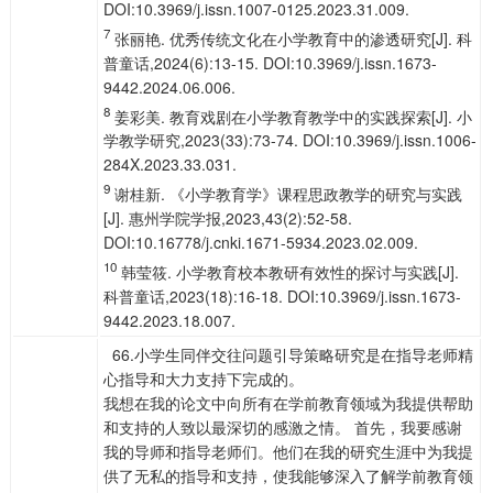
DOI:10.3969/j.issn.1007-0125.2023.31.009.
7
张丽艳. 优秀传统文化在小学教育中的渗透研究[J]. 科
普童话,2024(6):13-15. DOI:10.3969/j.issn.1673-
9442.2024.06.006.
8
姜彩美. 教育戏剧在小学教育教学中的实践探索[J]. 小
学教学研究,2023(33):73-74. DOI:10.3969/j.issn.1006-
284X.2023.33.031.
9
谢桂新. 《小学教育学》课程思政教学的研究与实践
[J]. 惠州学院学报,2023,43(2):52-58.
DOI:10.16778/j.cnki.1671-5934.2023.02.009.
10
韩莹筱. 小学教育校本教研有效性的探讨与实践[J].
科普童话,2023(18):16-18. DOI:10.3969/j.issn.1673-
9442.2023.18.007.
66.小学生同伴交往问题引导策略研究是在指导老师精
心指导和大力支持下完成的。
我想在我的论文中向所有在学前教育领域为我提供帮助
和支持的人致以最深切的感激之情。 首先，我要感谢
我的导师和指导老师们。他们在我的研究生涯中为我提
供了无私的指导和支持，使我能够深入了解学前教育领