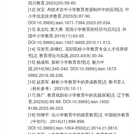
四川教育,2023(20):59-60.
[12] 张宝. AI技术在中小学教育资源制作中的应用[J]. 中
小学信息技术教育,2023(5):87-90.
DOI:10.3969/j.issn.1671-7384.2023.05.034.
[13] 袁志红,黄大勇. 英国小学教育的经历与启示[J]. 外
国中小学教育,2010(11):63-65.
DOI:10.3969/j.issn.1007-8495.2010.11.013.
[14] 马智芳,薛继红. 高职院校小学教育专业人才培养研
究[J]. 教育理论与实践,2023,43(9):30-34.
[15] 杨成和. 探析小学教育管理[J]. 魅力中
国,2016(36):240-240. DOI:10.3969/j.issn.1673-
0992.2016.36.236.
[16] 赵彦军. 解析小学教育中的养成教育[J]. 教书育人
（校长参考）,2021(5):10-11.
[17] 路广. 教育戏剧在小学教育中的实践探索[J]. 辽宁教
育,2023(6):85-88. DOI:10.3969/j.issn.1002-
8196.2023.06.023.
[18] 邹继平. 论小学教育中的德育教育[J]. 中国校外教育
（中旬刊）,2014(z1):896-896.
DOI:10.3969/j.issn.1004-8502(z).2014.z1.0810.