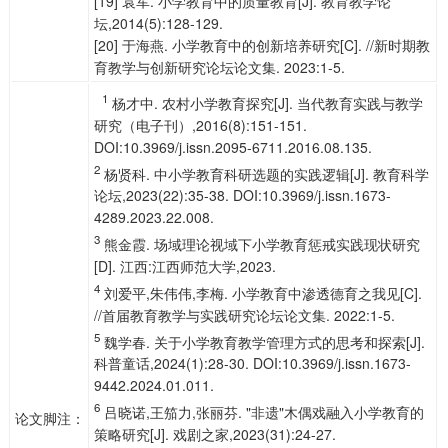
[19] 袁军. 小学教育中的质量教育[J]. 教育教学论
坛,2014(5):128-129.
[20] 于海燕. 小学教育中的创新培养研究[C]. //新时期教
育教学与创新研究论坛论文集. 2023:1-5.
1
杨才中. 农村小学教育探究[J]. 当代教育实践与教学
研究（电子刊）,2016(8):151-151.
DOI:10.3969/j.issn.2095-6711.2016.08.135.
2
杨贤科. 中小学教育科研选题的实践逻辑[J]. 教育科学
论坛,2023(22):35-38. DOI:10.3969/j.issn.1673-
4289.2023.22.008.
3
熊金霞. 场域理论视域下小学教育惩戒实践现状研究
[D]. 江西:江西师范大学,2023.
4
刘爱平,朱伟伟,李梅. 小学教育中渗透德育之我见[C].
//首届教育教学与实践研究论坛论文集. 2022:1-5.
5
魏学春. 关于小学教育教学管理方式的思考和探索[J].
科普童话,2024(1):28-30. DOI:10.3969/j.issn.1673-
9442.2024.01.011.
6
吕晓诺,王笳力,张丽芬. "非遗"木偶戏融入小学教育的
论文脚注：
策略研究[J]. 戏剧之家,2023(31):24-27.