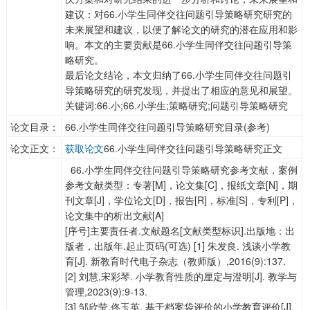
建议：对66.小学生同伴交往问题引导策略研究研究的
未来展望和建议，以便了解论文的研究的潜在应用和影
响。本文的主要贡献是66.小学生同伴交往问题引导策
略研究。
最后论文结论，本文归纳了66.小学生同伴交往问题引
导策略研究的研究发现，并提出了相应的意见和展望。
关键词:66.小;66.小学生;策略研究;问题引导策略研究
论文目录：
66.小学生同伴交往问题引导策略研究目录(参考)
论文正文：
获取论文
66.小学生同伴交往问题引导策略研究正文
66.小学生同伴交往问题引导策略研究参考文献，案例
参考文献类型：专著[M]，论文集[C]，报纸文章[N]，期
刊文章[J]，学位论文[D]，报告[R]，标准[S]，专利[P]，
论文集中的析出文献[A]
[序号]主要责任者.文献题名[文献类型标识].出版地：出
版者，出版年.起止页码(可选) [1] 朱发良. 浅谈小学教
育[J]. 新教育时代电子杂志（教师版）,2016(9):137.
[2] 刘慧,宋彩琴. 小学教育性质的厘定与澄明[J]. 教学与
管理,2023(9):9-13.
[3] 邹欣莹,佟玉英. 基于档案袋评价的小学教育评价[J].