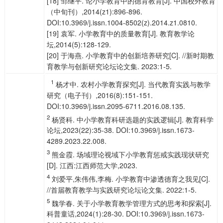
[18] 邹继平. 论小学教育中的德育教育[J]. 中国校外教育
（中旬刊）,2014(z1):896-896.
DOI:10.3969/j.issn.1004-8502(z).2014.z1.0810.
[19] 袁军. 小学教育中的质量教育[J]. 教育教学论
坛,2014(5):128-129.
[20] 于海燕. 小学教育中的创新培养研究[C]. //新时期教
育教学与创新研究论坛论文集. 2023:1-5.
1
杨才中. 农村小学教育探究[J]. 当代教育实践与教学
研究（电子刊）,2016(8):151-151.
DOI:10.3969/j.issn.2095-6711.2016.08.135.
2
杨贤科. 中小学教育科研选题的实践逻辑[J]. 教育科学
论坛,2023(22):35-38. DOI:10.3969/j.issn.1673-
4289.2023.22.008.
3
熊金霞. 场域理论视域下小学教育惩戒实践现状研究
[D]. 江西:江西师范大学,2023.
4
刘爱平,朱伟伟,李梅. 小学教育中渗透德育之我见[C].
//首届教育教学与实践研究论坛论文集. 2022:1-5.
5
魏学春. 关于小学教育教学管理方式的思考和探索[J].
科普童话,2024(1):28-30. DOI:10.3969/j.issn.1673-