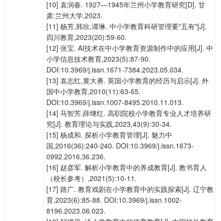
[10] 袁润春. 1927—1945年兰州小学教育研究[D]. 甘
肃:兰州大学,2023.
[11] 杨芳,韩欣,谭琳. 中小学教育科研管理要"五有"[J].
四川教育,2023(20):59-60.
[12] 张宝. AI技术在中小学教育资源制作中的应用[J]. 中
小学信息技术教育,2023(5):87-90.
DOI:10.3969/j.issn.1671-7384.2023.05.034.
[13] 袁志红,黄大勇. 英国小学教育的经历与启示[J]. 外
国中小学教育,2010(11):63-65.
DOI:10.3969/j.issn.1007-8495.2010.11.013.
[14] 马智芳,薛继红. 高职院校小学教育专业人才培养研
究[J]. 教育理论与实践,2023,43(9):30-34.
[15] 杨成和. 探析小学教育管理[J]. 魅力中
国,2016(36):240-240. DOI:10.3969/j.issn.1673-
0992.2016.36.236.
[16] 赵彦军. 解析小学教育中的养成教育[J]. 教书育人
（校长参考）,2021(5):10-11.
[17] 路广. 教育戏剧在小学教育中的实践探索[J]. 辽宁教
育,2023(6):85-88. DOI:10.3969/j.issn.1002-
8196.2023.06.023.