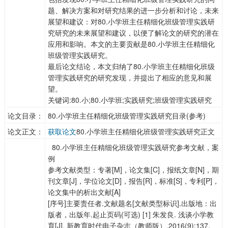
题、解决方案和对研究结果的进一步分析和讨论，未来
展望和建议：对80.小学班主任精细化班级管理实践研
究研究的未来展望和建议，以便了解论文的研究的潜在
应用和影响。本文的主要贡献是80.小学班主任精细化
班级管理实践研究。
最后论文结论，本文归纳了80.小学班主任精细化班级
管理实践研究的研究发现，并提出了相应的意见和展
望。
关键词:80.小;80.小学班;实践研究;班级管理实践研究
论文目录：
80.小学班主任精细化班级管理实践研究目录(参考)
论文正文：
获取论文
80.小学班主任精细化班级管理实践研究正文
80.小学班主任精细化班级管理实践研究参考文献，案
例
参考文献类型：专著[M]，论文集[C]，报纸文章[N]，期
刊文章[J]，学位论文[D]，报告[R]，标准[S]，专利[P]，
论文集中的析出文献[A]
[序号]主要责任者.文献题名[文献类型标识].出版地：出
版者，出版年.起止页码(可选) [1] 朱发良. 浅谈小学教
育[J]. 新教育时代电子杂志（教师版）,2016(9):137.