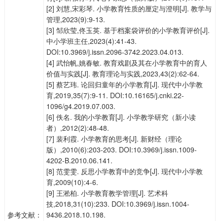
[2] 刘慧,宋彩琴. 小学教育性质的厘定与澄明[J]. 教学与
管理,2023(9):9-13.
[3] 邹欣莹,佟玉英. 基于档案袋评价的小学教育评价[J].
中小学班主任,2023(4):41-43.
DOI:10.3969/j.issn.2096-3742.2023.04.013.
[4] 武怡帆,姚春敏. 教育戏剧及其在小学教育中的育人
价值与实践[J]. 教育理论与实践,2023,43(2):62-64.
[5] 蔡艺玮. 论回归童年的小学教育[J]. 现代中小学教
育,2019,35(7):9-11. DOI:10.16165/j.cnki.22-
1096/g4.2019.07.003.
[6] 佚名. 我的小学教育[J]. 小学教学研究（新小读
者）,2012(2):48-48.
[7] 裴利霞. 小学教育的思考[J]. 新财经（理论
版）,2010(6):203-203. DOI:10.3969/j.issn.1009-
4202-B.2010.06.141.
[8] 范雯雯. 反思小学教育中的竞争[J]. 现代中小学教
育,2009(10):4-6.
[9] 王淞柏. 小学教育教学管理[J]. 艺术科
技,2018,31(10):233. DOI:10.3969/j.issn.1004-
参考文献：
9436.2018.10.198.