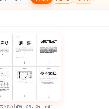
类的代码 | 密级：公开、限制、秘密等