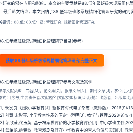
的研究的潜在应用和影响。本文的主要贡献是88.低年级班级常规精细化
最后论文结论，本文归纳了88.低年级班级常规精细化管理研究的研究
关键词：
88.低; 88.低年级; 管理研究; 规精细化管理研究
88.低年级班级常规精细化管理研究目录(参考)
获取 88.低年级班级常规精细化管理研究 完整正文
88.低年级班级常规精细化管理研究参考文献及案例
参考文献类型：专著[M]，论文集[C]，报纸文章[N]，期刊文章[J]，学位论文[D
格式：[序号]主要责任者.文献题名[文献类型标识].出版地：出版者，出版年.起
[1] 朱发良. 浅谈小学教育[J]. 新教育时代电子杂志（教师版）,2016(9):13
[2] 刘慧,宋彩琴. 小学教育性质的厘定与澄明[J]. 教学与管理,2023(9):9-1
[3] 邹欣莹,佟玉英. 基于档案袋评价的小学教育评价[J]. 中小学班主任,2023(4):41-43
[4] 武怡帆,姚春敏. 教育戏剧及其在小学教育中的育人价值与实践[J]. 教育理论与