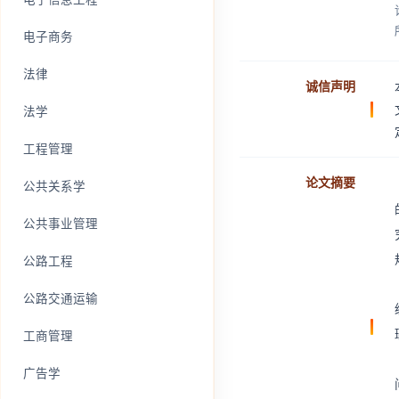
电子商务
法律
诚信声明
法学
工程管理
论文摘要
公共关系学
公共事业管理
公路工程
公路交通运输
工商管理
广告学