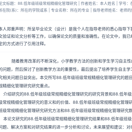
论文标题：88.低年级班级常规精细化管理研究 | 作者姓名：本人姓名 | 学号
所在院(系)：所在的学院或系 | 专业名称：所在的专业 | 指导老师姓名：老师的
本人郑重声明：所呈毕业论文（设计）是我个人在指导老师的悉心指导下
文验证和论文分析等工作，以确保论文的质量和准确性。在论文中，我已
定的方式进行了引用注释。
随着教育改革的不断深化，小学教学方法的创新和学生学习自主性
的问题，然后探讨了创新教学方法的重要性，最后提出了培养学生自主学习
究相关问题日益突出，本交所写88.低年级班级常规精细化管理研究的题目
规精细化管理研究研究重点。
介绍研究的88.低年级班级常规精细化管理研究的研究背景和88.低年
级常规精细化管理研究的意义和的价值、88.低年级班级常规精细化管理
班级常规精细化管理研究研究方法和88.低年级班级常规精细化管理研究
本论文研究的88.低年级班级常规精细化管理研究结果和88.低年级班
问题、解决方案和对研究结果的进一步分析和讨论，未来展望和建议：对8