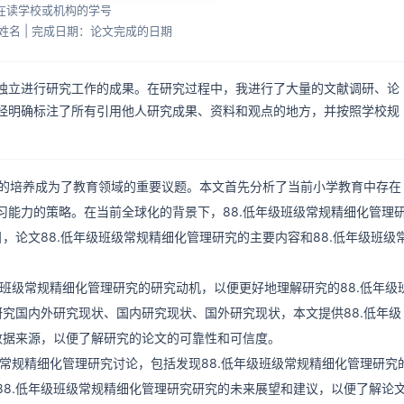
：在读学校或机构的学号
姓名 | 完成日期：论文完成的日期
独立进行研究工作的成果。在研究过程中，我进行了大量的文献调研、论
经明确标注了所有引用他人研究成果、资料和观点的地方，并按照学校规
的培养成为了教育领域的重要议题。本文首先分析了当前小学教育中存在
能力的策略。在当前全球化的背景下，88.低年级班级常规精细化管理
，论文88.低年级班级常规精细化管理研究的主要内容和88.低年级班级
级班级常规精细化管理研究的研究动机，以便更好地理解研究的88.低年级
研究国内外研究现状、国内研究现状、国外研究现状，本文提供88.低年级
数据来源，以便了解研究的论文的可靠性和可信度。
级常规精细化管理研究讨论，包括发现88.低年级班级常规精细化管理研究
8.低年级班级常规精细化管理研究研究的未来展望和建议，以便了解论