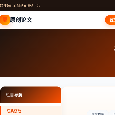
欢迎访问原创论文服务平台
原创论文
原
首
栏目导航
联系获取
论文摘要