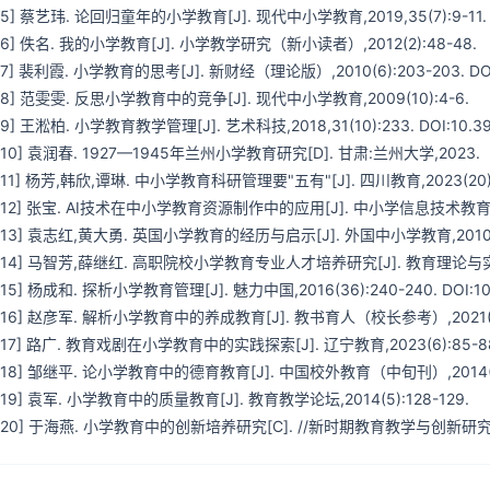
[5] 蔡艺玮. 论回归童年的小学教育[J]. 现代中小学教育,2019,35(7):9-11. DOI:10
[6] 佚名. 我的小学教育[J]. 小学教学研究（新小读者）,2012(2):48-48.
[7] 裴利霞. 小学教育的思考[J]. 新财经（理论版）,2010(6):203-203. DOI:10.3
[8] 范雯雯. 反思小学教育中的竞争[J]. 现代中小学教育,2009(10):4-6.
[9] 王淞柏. 小学教育教学管理[J]. 艺术科技,2018,31(10):233. DOI:10.3969/
[10] 袁润春. 1927—1945年兰州小学教育研究[D]. 甘肃:兰州大学,2023.
[11] 杨芳,韩欣,谭琳. 中小学教育科研管理要"五有"[J]. 四川教育,2023(20):
[12] 张宝. AI技术在中小学教育资源制作中的应用[J]. 中小学信息技术教育,2023(5):8
[13] 袁志红,黄大勇. 英国小学教育的经历与启示[J]. 外国中小学教育,2010(11):63-65
[14] 马智芳,薛继红. 高职院校小学教育专业人才培养研究[J]. 教育理论与实践,20
[15] 杨成和. 探析小学教育管理[J]. 魅力中国,2016(36):240-240. DOI:10.396
[16] 赵彦军. 解析小学教育中的养成教育[J]. 教书育人（校长参考）,2021(5):
[17] 路广. 教育戏剧在小学教育中的实践探索[J]. 辽宁教育,2023(6):85-88. DOI:
[18] 邹继平. 论小学教育中的德育教育[J]. 中国校外教育（中旬刊）,2014(z1):896-89
[19] 袁军. 小学教育中的质量教育[J]. 教育教学论坛,2014(5):128-129.
[20] 于海燕. 小学教育中的创新培养研究[C]. //新时期教育教学与创新研究论坛