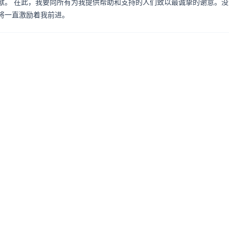
献。 在此，我要向所有为我提供帮助和支持的人们致以最诚挚的谢意。没
将一直激励着我前进。