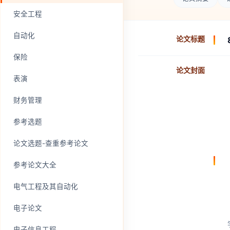
安全工程
自动化
论文标题
保险
论文封面
表演
财务管理
参考选题
论文选题-查重参考论文
参考论文大全
电气工程及其自动化
电子论文
电子信息工程